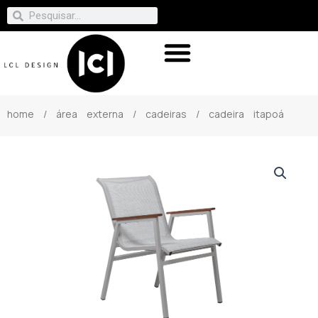
home
/
área externa
/
cadeiras
/ cadeira itapoá