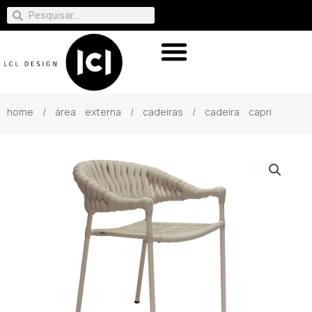
home
/
área externa
/
cadeiras
/ cadeira capri