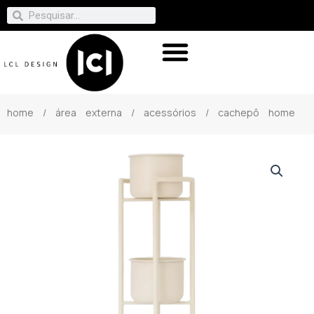
home
/
área externa
/
acessórios
/ cachepô home