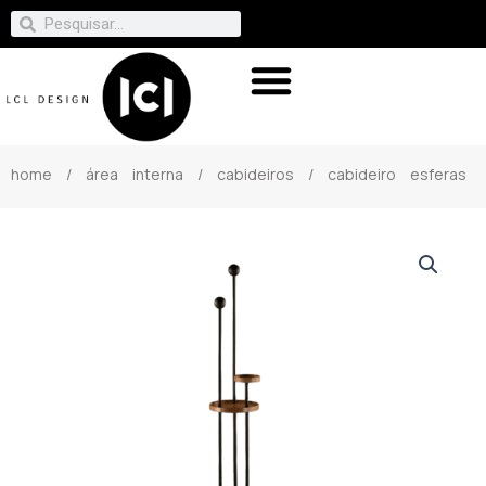
home
/
área interna
/
cabideiros
/ cabideiro esferas