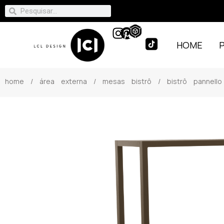
HOME
home
/
área externa
/
mesas bistrô
/ bistrô pannello