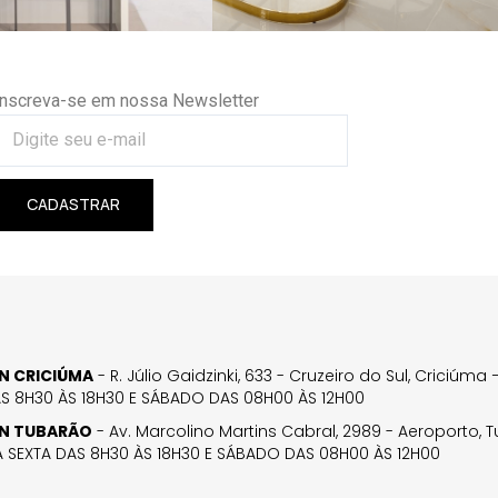
Inscreva-se em nossa Newsletter
CADASTRAR
GN CRICIÚMA
- R. Júlio Gaidzinki, 633 - Cruzeiro do Sul, Criciúm
AS 8H30 ÀS 18H30 E SÁBADO DAS 08H00 ÀS 12H00
GN TUBARÃO
- Av. Marcolino Martins Cabral, 2989 - Aeroporto, 
 SEXTA DAS 8H30 ÀS 18H30 E SÁBADO DAS 08H00 ÀS 12H00