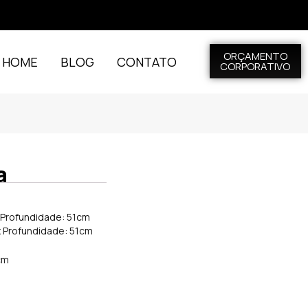
ORÇAMENTO
L HOME
BLOG
CONTATO
CORPORATIVO
a
x Profundidade: 51cm
x Profundidade: 51cm
cm