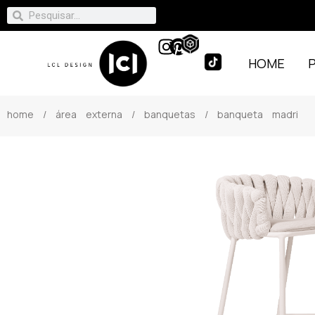
HOME
home
/
área externa
/
banquetas
/ banqueta madri