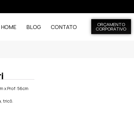
ORÇAMENTO
L HOME
BLOG
CONTATO
CORPORATIVO
i
cm x Prof: 56cm
 tricô.