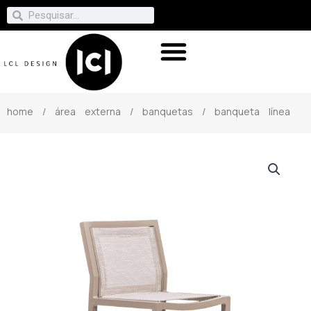
home
/
área externa
/
banquetas
/ banqueta línea