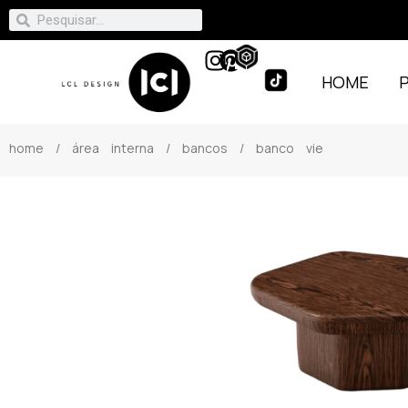
HOME
home
/
área interna
/
bancos
/ banco vie