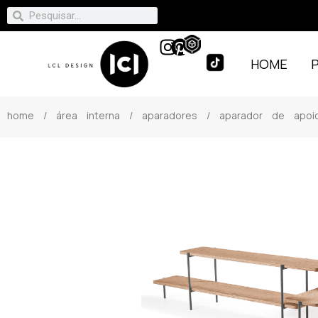
HOME
home
/
área interna
/
aparadores
/ aparador de apoio