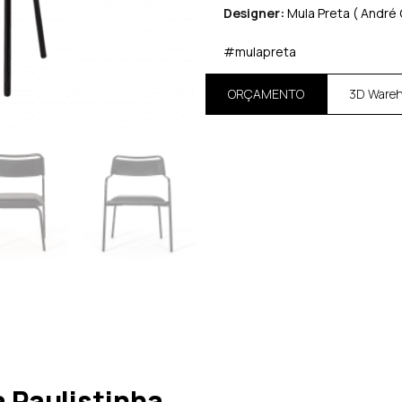
Designer:
Mula Preta ( André 
#mulapreta
ORÇAMENTO
3D Ware
 Paulistinha