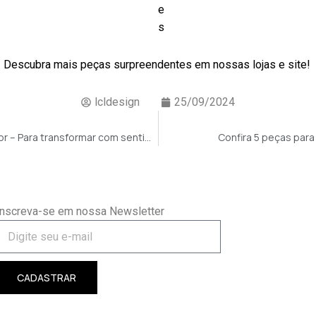
e
s
Descubra mais peças surpreendentes em nossas lojas e site!
lcldesign
25/09/2024
Artesanatos no décor – Para transformar com sentimento
Confira 5 peças par
Inscreva-se em nossa Newsletter
CADASTRAR