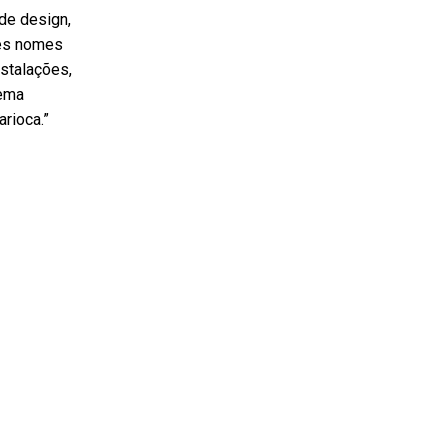
 de design,
tes nomes
stalações,
tema
rioca.”