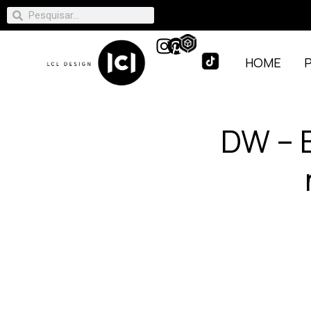
HOME
DW – 