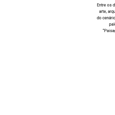
Entre os d
arte, ar
do cenári
pal
“Paisa