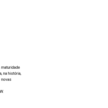
a maturidade
 na história,
e novas
DW.