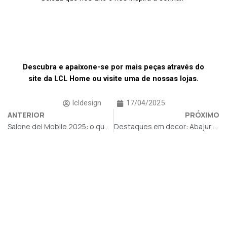
Descubra e apaixone-se por mais peças através do
site da
LCL Home
ou visite uma de nossas lojas.
lcldesign
17/04/2025
ANTERIOR
PRÓXIMO
Salone del Mobile 2025: o que há de melhor no mundo do design
Destaques em decor: Abajur e vasos orgânicos