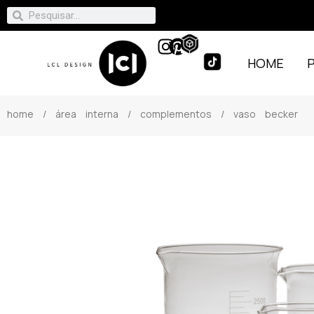
HOME
home
/
área interna
/
complementos
/ vaso becker