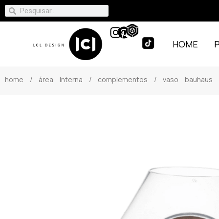
HOME
home
/
área interna
/
complementos
/ vaso bauhaus ma