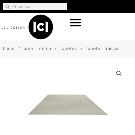
home
/
área interna
/
tapetes
/ tapete tranças