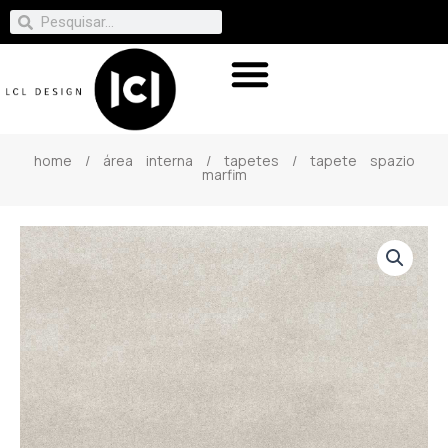
home
/
área interna
/
tapetes
/ tapete spazio
marfim