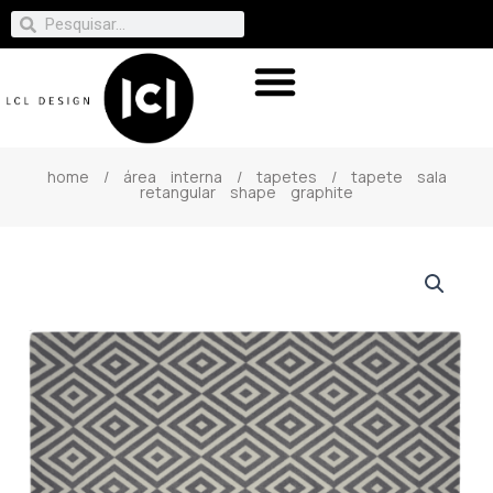
home
/
área interna
/
tapetes
/ tapete sala
retangular shape graphite