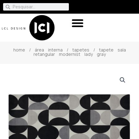
home
/
área interna
/
tapetes
/ tapete sala
retangular modernist lady gray