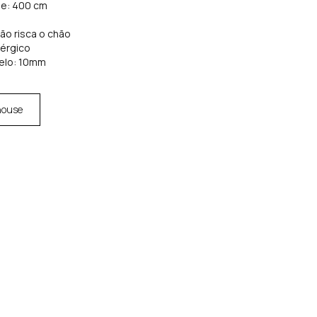
de: 400 cm
não risca o chão
lérgico
elo: 10mm
house