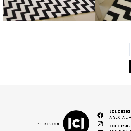
LCL DESI
A SEXTA D
LCL DESI