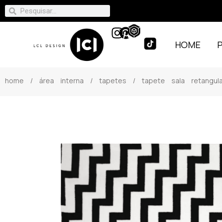
HOME
home
/
área interna
/
tapetes
/ tapete sala retangula