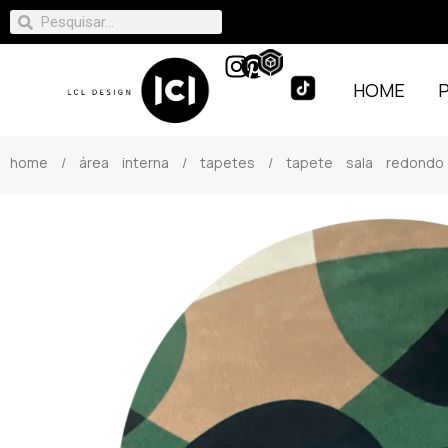
HOME
home
/
área interna
/
tapetes
/ tapete sala redondo 