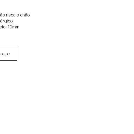
não risca o chão
lérgico
elo: 10mm
house