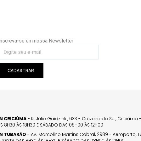
Inscreva-se em nossa Newsletter
CADASTRAR
GN CRICIÚMA
- R. Júlio Gaidzinki, 633 - Cruzeiro do Sul, Criciúm
AS 8H30 ÀS 18H30 E SÁBADO DAS 08H00 ÀS 12H00
GN TUBARÃO
- Av. Marcolino Martins Cabral, 2989 - Aeroporto, 
 SEXTA DAS 8H30 ÀS 18H30 E SÁBADO DAS 08H00 ÀS 12H00