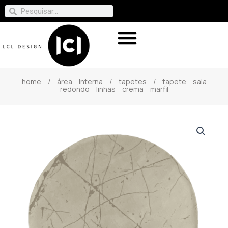
home
/
área interna
/
tapetes
/ tapete sala
redondo linhas crema marfil