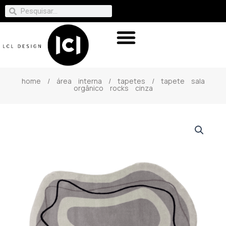
home
/
área interna
/
tapetes
/ tapete sala
orgânico rocks cinza