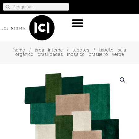
home
/
área interna
/
tapetes
/ tapete sala
orgânico brasilidades mosaico brasileiro verde