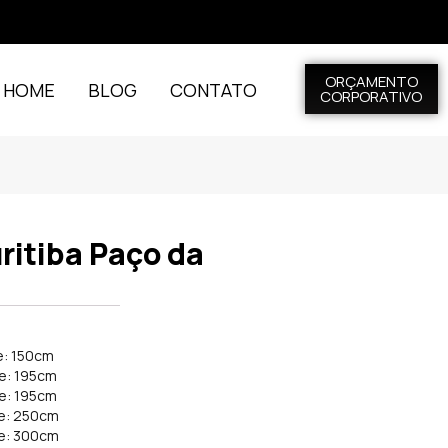
ORÇAMENTO
L HOME
BLOG
CONTATO
CORPORATIVO
ritiba Paço da
e: 150cm
de: 195cm
de: 195cm
de: 250cm
de: 300cm