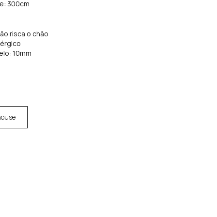
de: 300cm
não risca o chão
lérgico
elo: 10mm
house