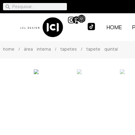
HOME
home
/
área interna
/
tapetes
/ tapete quintal