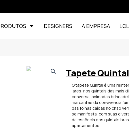
PRODUTOS
DESIGNERS
A EMPRESA
LC
Tapete Quinta
O tapete Quintal é uma reint
lares: nos quintais das mais 
conversa, animadas brincade
marcantes da convivência fam
das folhas caídas no chão ve
se manifesta, com suas diver
da essência dos quintais bra
apartamentos.