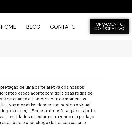
ORÇAMENTO
L HOME
BLOG
CONTATO
CORPORATIVO
l
erpretação de uma parte afetiva dos nossos
diferentes casas acontecem deliciosas rodas de
iras de criança e inúmeros outros momentos
iliar. Nas memórias desses momentos o visual
m logo a cabeça. É nessa atmosfera que o tapete
sas tonalidades e texturas, trazendo um pedaço
sileiros para o aconchego de nossas casas e