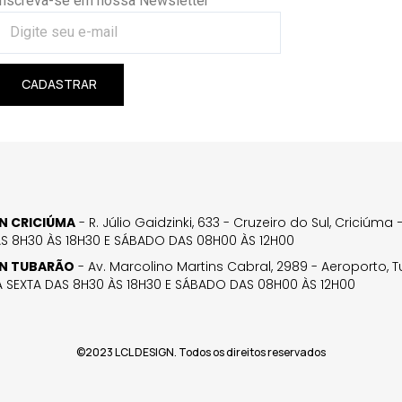
Inscreva-se em nossa Newsletter
CADASTRAR
GN CRICIÚMA
- R. Júlio Gaidzinki, 633 - Cruzeiro do Sul, Criciúm
AS 8H30 ÀS 18H30 E SÁBADO DAS 08H00 ÀS 12H00
GN TUBARÃO
- Av. Marcolino Martins Cabral, 2989 - Aeroporto, 
 SEXTA DAS 8H30 ÀS 18H30 E SÁBADO DAS 08H00 ÀS 12H00
©2023 LCL DESIGN. Todos os direitos reservados