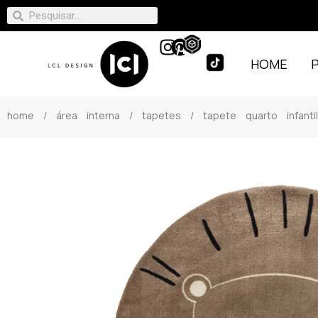
HOME
home
/
área interna
/
tapetes
/ tapete quarto infanti