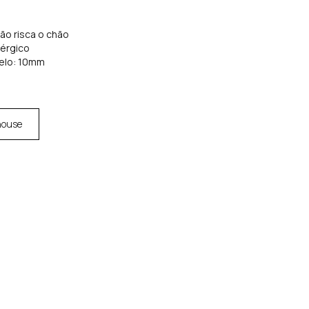
não risca o chão
lérgico
elo: 10mm
house