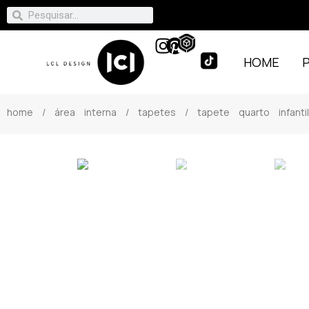
HOME
home
/
área interna
/
tapetes
/ tapete quarto infant