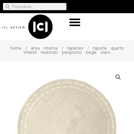
home
/
área interna
/
tapetes
/ tapete quarto
infantil redondo pesponto bege claro