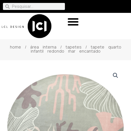
home
/
área interna
/
tapetes
/ tapete quarto
infantil redondo mar encantado