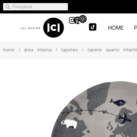
HOME
home
/
área interna
/
tapetes
/ tapete quarto infant