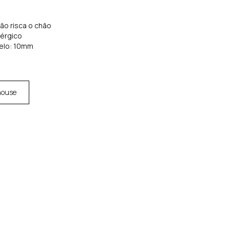
não risca o chão
lérgico
elo: 10mm
house