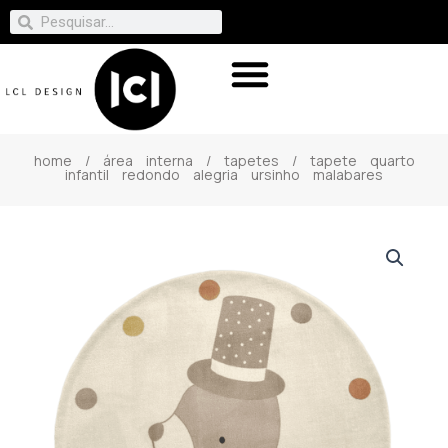
home
/
área interna
/
tapetes
/ tapete quarto
infantil redondo alegria ursinho malabares