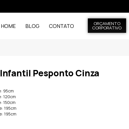
ORÇAMENTO
L HOME
BLOG
CONTATO
CORPORATIVO
Infantil Pesponto Cinza
e: 95cm
e: 120cm
e: 150cm
de: 195cm
de: 195cm