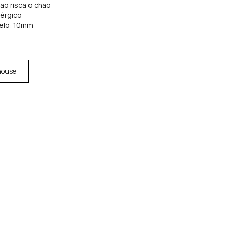
não risca o chão
lérgico
elo: 10mm
house