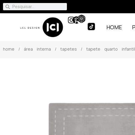
HOME
home
/
área interna
/
tapetes
/ tapete quarto infanti