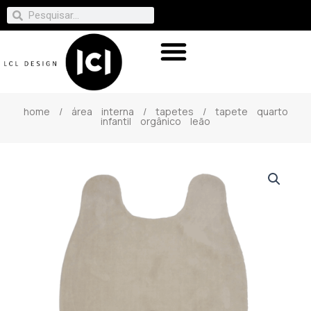
home
/
área interna
/
tapetes
/ tapete quarto
infantil orgânico leão