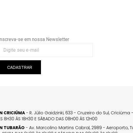
Inscreva-se em nossa Newsletter
CADASTRAR
GN CRICIÚMA
- R. Júlio Gaidzinki, 633 - Cruzeiro do Sul, Criciúm
AS 8H30 ÀS 18H30 E SÁBADO DAS 08H00 ÀS 12H00
GN TUBARÃO
- Av. Marcolino Martins Cabral, 2989 - Aeroporto, 