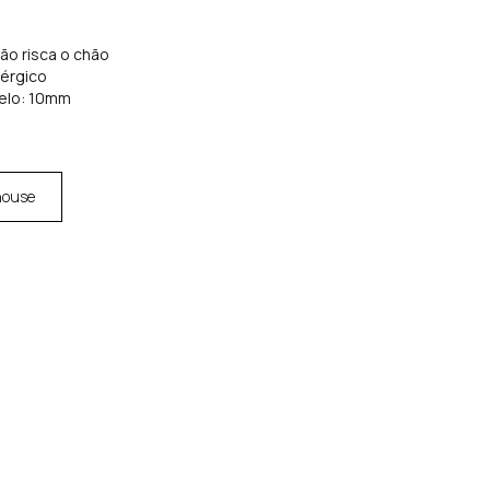
não risca o chão
lérgico
elo: 10mm
house