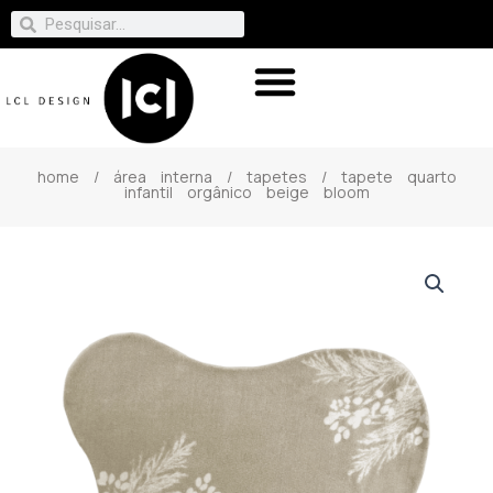
home
/
área interna
/
tapetes
/ tapete quarto
infantil orgânico beige bloom