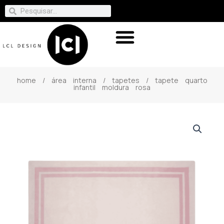
home
/
área interna
/
tapetes
/ tapete quarto
infantil moldura rosa