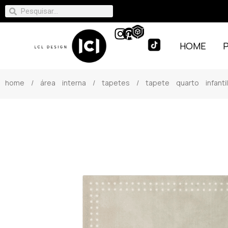
HOME
home
/
área interna
/
tapetes
/ tapete quarto infant