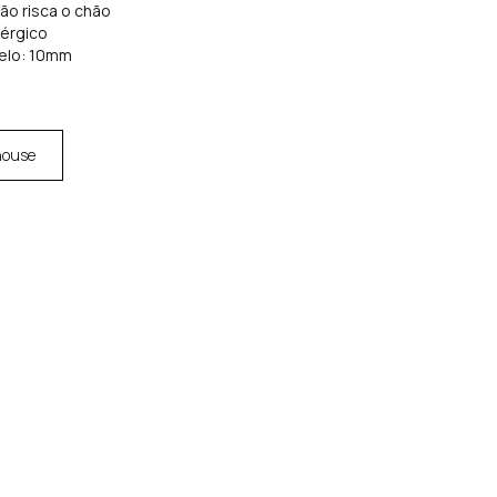
não risca o chão
lérgico
elo: 10mm
house