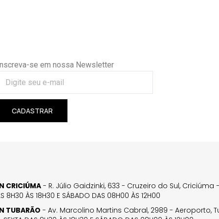
Inscreva-se em nossa Newsletter
CADASTRAR
GN CRICIÚMA
- R. Júlio Gaidzinki, 633 - Cruzeiro do Sul, Criciúm
AS 8H30 ÀS 18H30 E SÁBADO DAS 08H00 ÀS 12H00
GN TUBARÃO
- Av. Marcolino Martins Cabral, 2989 - Aeroporto, 