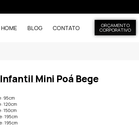
ORÇAMENTO
L HOME
BLOG
CONTATO
CORPORATIVO
Infantil Mini Poá Bege
e: 95cm
e: 120cm
e: 150cm
de: 195cm
de: 195cm