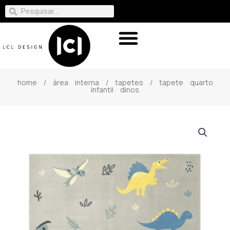
home
/
área interna
/
tapetes
/ tapete quarto
infantil dinos