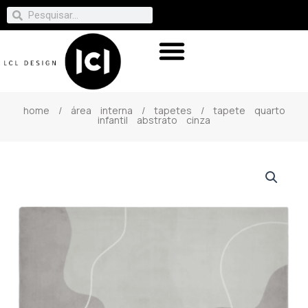
home
/
área interna
/
tapetes
/ tapete quarto
infantil abstrato cinza