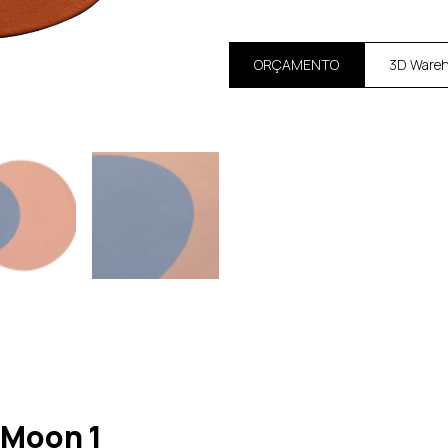
ORÇAMENTO
3D Ware
 Moon 1