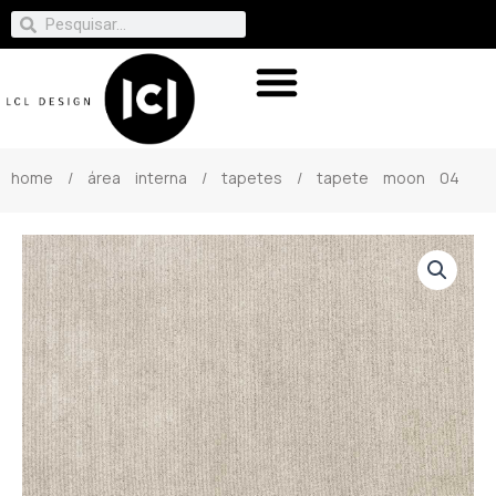
home
/
área interna
/
tapetes
/ tapete moon 04