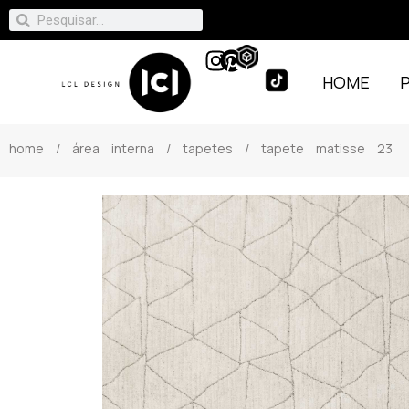
HOME
home
/
área interna
/
tapetes
/ tapete matisse 23