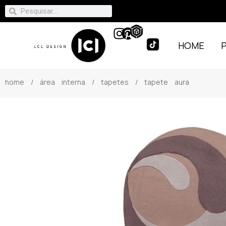
HOME
home
/
área interna
/
tapetes
/ tapete aura