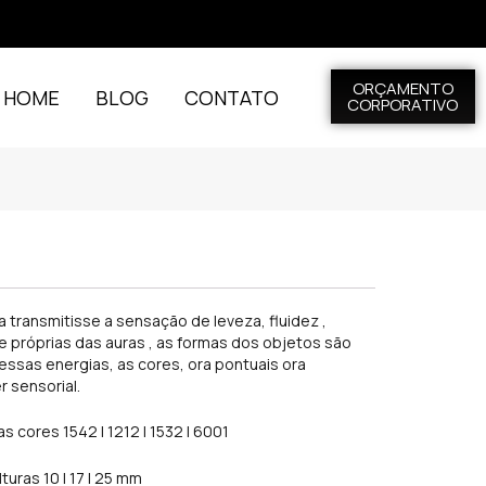
ORÇAMENTO
L HOME
BLOG
CONTATO
CORPORATIVO
 transmitisse a sensação de leveza, fluidez ,
e próprias das auras , as formas dos objetos são
sas energias, as cores, ora pontuais ora
r sensorial.
s cores 1542 | 1212 | 1532 | 6001
turas 10 | 17 | 25 mm