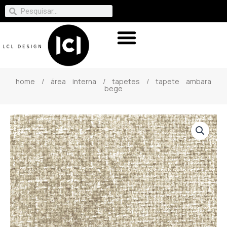
home
/
área interna
/
tapetes
/ tapete ambara
bege