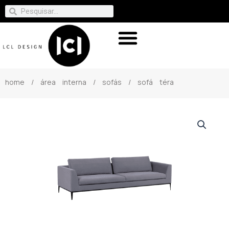
home
/
área interna
/
sofás
/ sofá téra