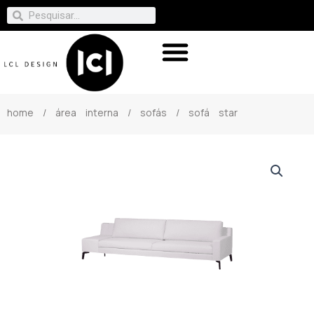
home
/
área interna
/
sofás
/ sofá star