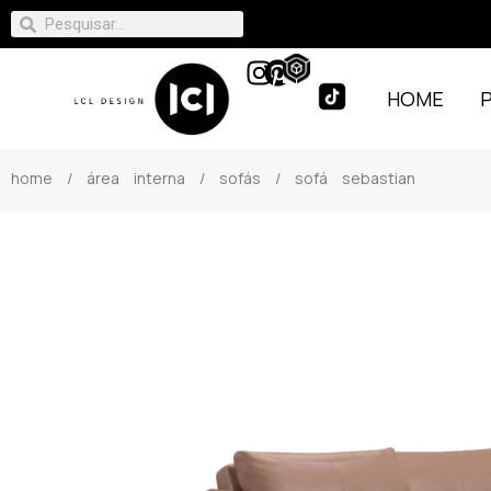
HOME
home
/
área interna
/
sofás
/ sofá sebastian