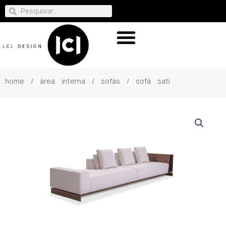
home
/
área interna
/
sofás
/ sofá sati